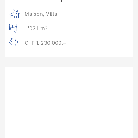
Maison, Villa
1'021 m²
CHF 1'230'000.–